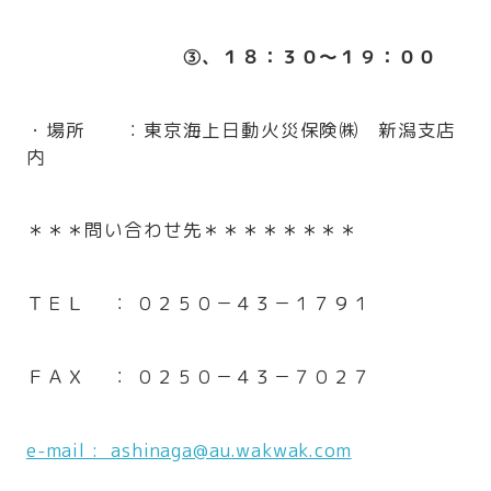
③、１８：３０～１９：００
・場所 ：東京海上日動火災保険㈱ 新潟支店
内
＊＊＊問い合わせ先＊＊＊＊＊＊＊＊
ＴＥＬ ： ０２５０－４３－１７９１
ＦＡＸ ： ０２５０－４３－７０２７
e-mail : ashinaga@au.wakwak.com