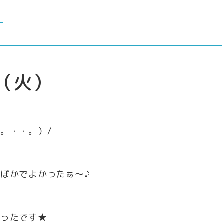
（火）
。・・。）/
ぽかでよかったぁ～♪
かったです★