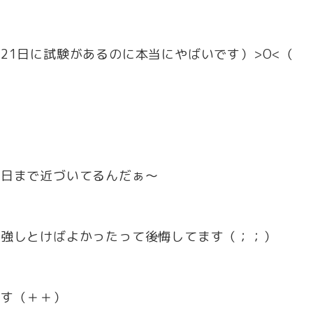
21日に試験があるのに本当にやばいです）>O<（
後日まで近づいてるんだぁ～
勉強しとけばよかったって後悔してます（；；）
ます（＋＋）