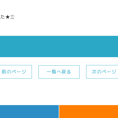
した★三
一覧へ戻る
前のページ
次のページ