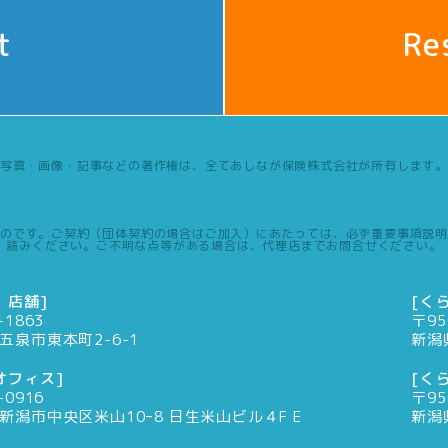
t
Re
写真・画像・記事などの著作権は、全てあしなが保険株式会社が所有します。
のです。ご契約（団体契約の場合はご加入）にあたっては、必ず重要事項説明
読みください。ご不明な点等がある場合は、代理店までお問合せください。
・店舗]
[く
-1863
〒95
五泉市東本町2-6-1
新潟
オフィス]
[く
-0916
〒95
新潟市中央区米山10ｰ8 日生米山ビル４F E
新潟