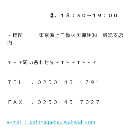
③、１８：３０～１９：００
・場所 ：東京海上日動火災保険㈱ 新潟支店
内
＊＊＊問い合わせ先＊＊＊＊＊＊＊＊
ＴＥＬ ： ０２５０－４３－１７９１
ＦＡＸ ： ０２５０－４３－７０２７
e-mail : ashinaga@au.wakwak.com