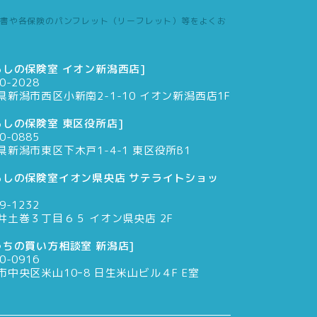
書や各保険のパンフレット（リーフレット）等をよくお
らしの保険室 イオン新潟西店]
0-2028
県新潟市西区小新南2-1-10 イオン新潟西店1F
らしの保険室 東区役所店]
0-0885
県新潟市東区下木戸1-4-1 東区役所B1
らしの保険室イオン県央店 サテライトショッ
9-1232
井土巻３丁目６５ イオン県央店 2F
うちの買い方相談室 新潟店]
0-0916
市中央区米山10ｰ8 日生米山ビル４F E室