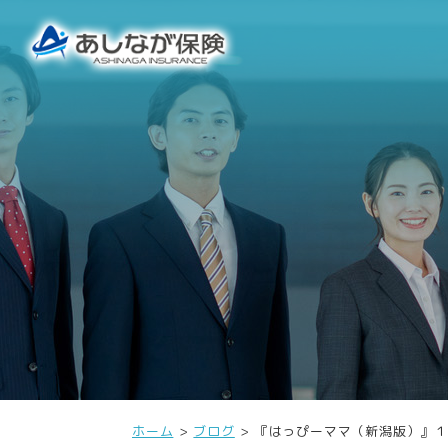
ホーム
ブログ
『はっぴーママ（新潟版）』