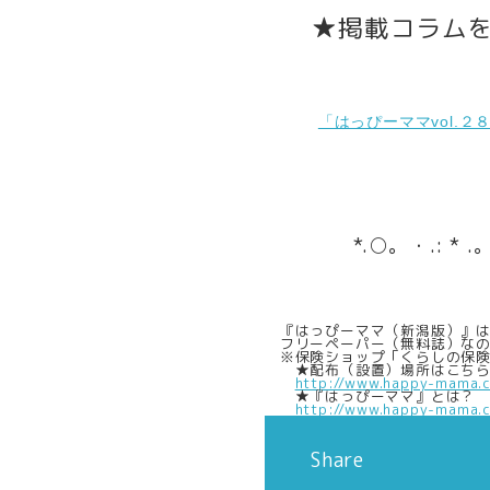
★掲載コラム
「はっぴーママvol.
*.○。・.: *
『はっぴーママ（新潟版）』は
フリーペーパー（無料誌）なの
※保険ショップ「くらしの保険
★配布（設置）場所はこちら
http://www.happy-mama.c
★『はっぴーママ』とは？
http://www.happy-mama.c
Share