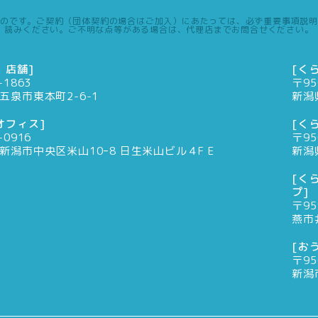
のです。ご契約（団体契約の場合はご加入）にあたっては、必ず重要事項説明
読みください。ご不明な点等がある場合は、代理店までお問合せください。
・店舗]
[く
-1863
〒95
五泉市東本町2-6-1
新潟
オフィス]
[く
-0916
〒95
新潟市中央区米山10ｰ8 日生米山ビル４F E
新潟
[く
プ]
〒95
燕市
[お
〒95
新潟