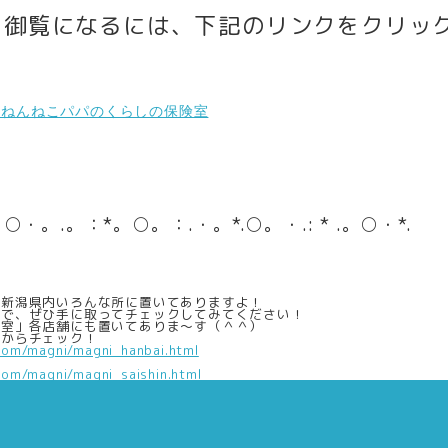
を御覧になるには、下記のリンクをクリッ
２８ねんねこパパのくらしの保険室
 .。○・。.。：*。○。：.・。*.○。・.: * .。○・*.
新潟県内いろんな所に置いてありますよ！
で、ぜひ手に取ってチェックしてみてください！
室」各店舗にも置いてありま～す（＾＾）
からチェック！
om/magni/magni_hanbai.html
om/magni/magni_saishin.html