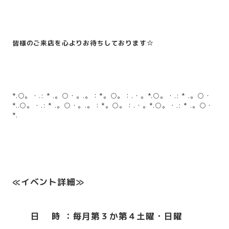
皆様のご来店を心よりお待ちしております
☆
*.○。・.: * .。○・。.。：*。○。：.・。*.○。・.: * .。○・
*.
.○。・.: * .。○・。.。：*。○。：.・。*.○。・.: * .。○・
*.
≪イベント詳細≫
日 時 ：毎月第３か第４土曜・日曜