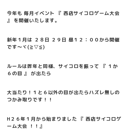
今年も
毎月イベント
『 西店サイコロゲーム大会
』 を開催いたします
。
新年１月は ２８日 ２９日 昼１２：００から開催
です～ヾ(≧▽≦)
ルールは昨年と同様、サイコロを振って 『 １か
６の目 』 が出たら
大当たり！１と６以外の目が出たらハズレ無しの
つかみ取りです！！
H２６年１月から始まりました 『 西店サイコロゲ
ーム大会 ！！』