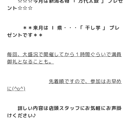
☆☆☆今月は新潟名物 「 万代太鼓 」 プレゼ
ント☆☆☆
＊＊来月は Ｉ 県・・・「 干し芋 」 プレ
ゼントです＊＊
毎回、大盛況で開催してから１時間ぐらいで満員
御礼となることも。
先着順ですので、参加はお早め
に
(^o^)
詳しい内容は店頭スタッフにお気軽にお声掛
けください♪