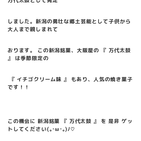
万代太鼓として発足
しました。新潟の勇壮な郷土芸能として子供から
大人まで親しまれて
おります。 この新潟銘菓、大阪屋の 『 万代太鼓
』 は季節限定の
『 イチゴクリーム味 』 も
あり、
人気の焼き菓子
です！
！
この機会に 新潟銘菓 『 万代太鼓 』 を
是非 ゲッ
トして
ください(｡･ω･｡)ﾉ♡