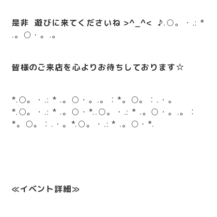
是非
遊びに来てくださいね >^_^<
♪
.○。・.: *
.。○・。.。
皆様のご来店を心よりお待ちしております
☆
*.○。・.: * .。○・。.。：*。○。：.・。
*.○。・.: * .。○・*..○。・.: * .。○・。.。：
*。○。：.・。*.○。・.: * .。○・*.
≪イベント詳細≫