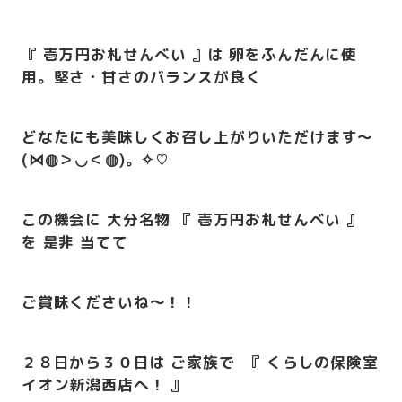
『 壱万円お札せんべい 』は 卵をふんだんに使
用。堅さ・甘さのバランスが良く
どなたにも美味しくお召し上がりいただけます
～
(⋈◍＞◡＜◍)。✧♡
この機会に 大分名物 『 壱万円お札せんべい 』
を
是非 当てて
ご賞味くださいね
～！！
２８日から３０日は ご家族で 『 くらしの保険室
イオン新潟西店へ！ 』