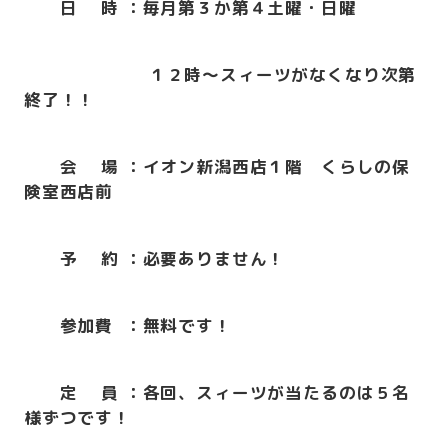
日 時 ：毎月第３か第４土曜・日曜
１２時～スィーツがなくなり次第
終了！！
会 場 ：イオン新潟西店１階 くらしの保
険室西店前
予
約
：必要ありません！
参加費
：無
料です！
定 員 ：各回、スィーツが当たるのは５名
様ずつです！