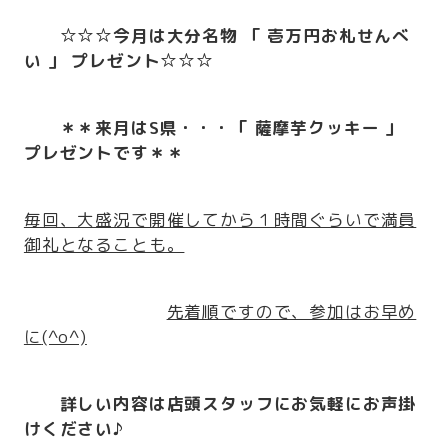
☆☆☆今月は大分名物 「 壱万円お札せんべ
い 」
プレゼント☆☆☆
＊＊来月はS県・・・「 薩摩芋クッキー 」
プレゼントです＊＊
毎回、大盛況で開催してから１時間ぐらいで満員
御礼となることも。
先着順ですので、参加はお早め
に
(^o^)
詳しい内容は店頭スタッフにお気軽にお声掛
けください♪