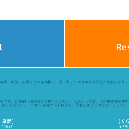
t
Re
写真・画像・記事などの著作権は、全てあしなが保険株式会社が所有します。
のです。ご契約（団体契約の場合はご加入）にあたっては、必ず重要事項説明
読みください。ご不明な点等がある場合は、代理店までお問合せください。
・店舗]
[く
-1863
〒95