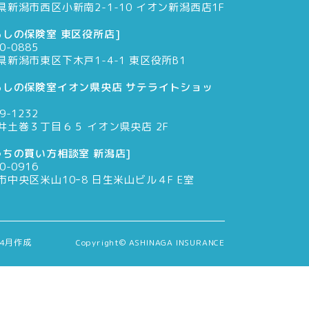
県新潟市西区小新南2-1-10 イオン新潟西店1F
らしの保険室 東区役所店]
0-0885
県新潟市東区下木戸1-4-1 東区役所B1
らしの保険室イオン県央店 サテライトショッ
9-1232
井土巻３丁目６５ イオン県央店 2F
うちの買い方相談室 新潟店]
0-0916
市中央区米山10ｰ8 日生米山ビル４F E室
年4月作成 Copyright© ASHINAGA INSURANCE