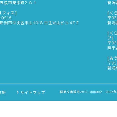
五泉市東本町2-6-1
新潟
オフィス]
[く
-0916
〒95
新潟市中央区米山10ｰ8 日生米山ビル４F E
新潟
[く
プ]
〒95
燕市
[お
〒95
新潟
方針
サイトマップ
募集文書番号26TC-000002 2026