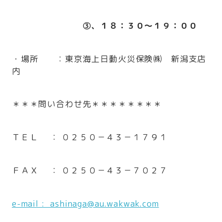
③、１８：３０～１９：００
・場所 ：東京海上日動火災保険㈱ 新潟支店
内
＊＊＊問い合わせ先＊＊＊＊＊＊＊＊
ＴＥＬ ： ０２５０－４３－１７９１
ＦＡＸ ： ０２５０－４３－７０２７
e-mail : ashinaga@au.wakwak.com