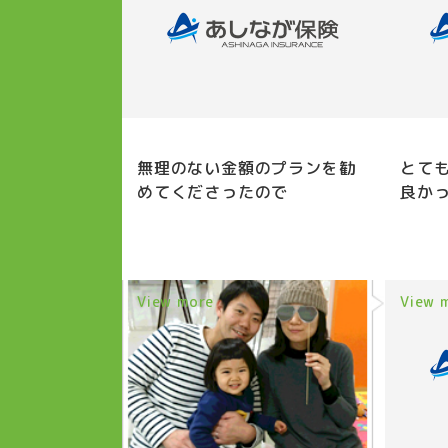
無理のない金額のプランを勧
とて
めてくださったので
良か
View more
View 