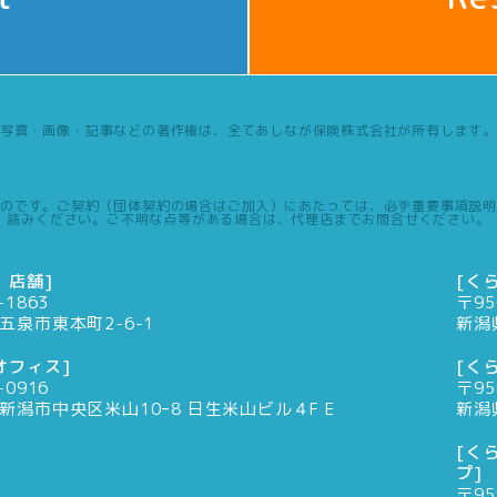
写真・画像・記事などの著作権は、全てあしなが保険株式会社が所有します。
のです。ご契約（団体契約の場合はご加入）にあたっては、必ず重要事項説明
読みください。ご不明な点等がある場合は、代理店までお問合せください。
・店舗]
[く
-1863
〒95
五泉市東本町2-6-1
新潟
オフィス]
[く
-0916
〒95
新潟市中央区米山10ｰ8 日生米山ビル４F E
新潟
[く
プ]
〒95